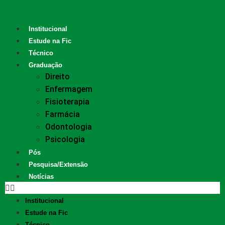
Institucional
Estude na Fic
Técnico
Graduação
Direito
Enfermagem
Fisioterapia
Farmácia
Odontologia
Psicologia
Pós
Pesquisa/Extensão
Notícias
Institucional
Estude na Fic
Técnico