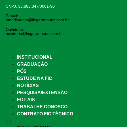
CNPJ: 33.856.347/0001-90
E-mail:
atendimento@ficgaranhuns.com.br
Ouvidoria:
ouvidoria@ficgaranhuns.com.br
INSTITUCIONAL
GRADUAÇÃO
PÓS
ESTUDE NA FIC
NOTÍCIAS
PESQUISA/EXTENSÃO
EDITAIS
TRABALHE CONOSCO
CONTRATO FIC TÉCNICO