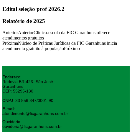
Edital seleção prof 2026.2
Relatório de 2025
Anterior
Anterior
Clínica-escola da FIC Garanhuns oferece
atendimentos gratuitos
Próxima
Núcleo de Práticas Jurídicas da FIC Garanhuns inicia
atendimento gratuito à população
Próximo
Endereço:
Rodovia BR-423- São José
Garanhuns
CEP: 55295-130
CNPJ: 33.856.347/0001-90
E-mail:
atendimento@ficgaranhuns.com.br
Ouvidoria:
ouvidoria@ficgaranhuns.com.br