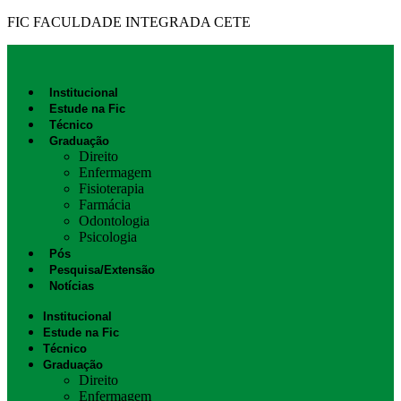
FIC FACULDADE INTEGRADA CETE
Institucional
Estude na Fic
Técnico
Graduação
Direito
Enfermagem
Fisioterapia
Farmácia
Odontologia
Psicologia
Pós
Pesquisa/Extensão
Notícias
Institucional
Estude na Fic
Técnico
Graduação
Direito
Enfermagem