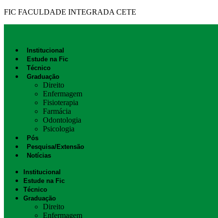
FIC FACULDADE INTEGRADA CETE
Institucional
Estude na Fic
Técnico
Graduação
Direito
Enfermagem
Fisioterapia
Farmácia
Odontologia
Psicologia
Pós
Pesquisa/Extensão
Notícias
Institucional
Estude na Fic
Técnico
Graduação
Direito
Enfermagem