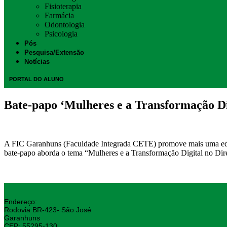
Fisioterapia
Farmácia
Odontologia
Psicologia
Pós
Pesquisa/Extensão
Notícias
PORTAL DO ALUNO
Bate-papo ‘Mulheres e a Transformação Digi
A FIC Garanhuns (Faculdade Integrada CETE) promove mais uma ediçã
bate-papo aborda o tema “Mulheres e a Transformação Digital no Dir
Endereço:
Rodovia BR-423- São José
Garanhuns
CEP: 55295-130