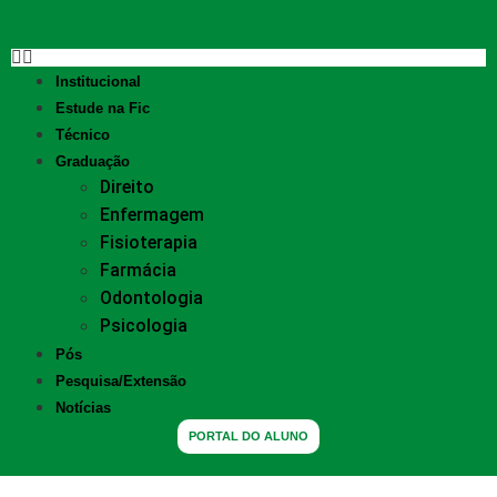
Institucional
Estude na Fic
Técnico
Graduação
Direito
Enfermagem
Fisioterapia
Farmácia
Odontologia
Psicologia
Pós
Pesquisa/Extensão
Notícias
PORTAL DO ALUNO