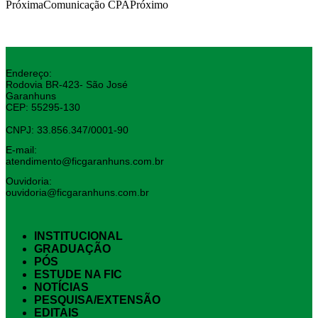
Próxima
Comunicação CPA
Próximo
Endereço:
Rodovia BR-423- São José
Garanhuns
CEP: 55295-130
CNPJ: 33.856.347/0001-90
E-mail:
atendimento@ficgaranhuns.com.br
Ouvidoria:
ouvidoria@ficgaranhuns.com.br
INSTITUCIONAL
GRADUAÇÃO
PÓS
ESTUDE NA FIC
NOTÍCIAS
PESQUISA/EXTENSÃO
EDITAIS