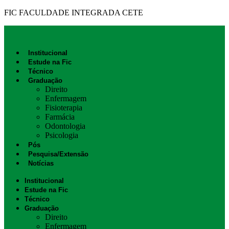
FIC FACULDADE INTEGRADA CETE
Institucional
Estude na Fic
Técnico
Graduação
Direito
Enfermagem
Fisioterapia
Farmácia
Odontologia
Psicologia
Pós
Pesquisa/Extensão
Notícias
Institucional
Estude na Fic
Técnico
Graduação
Direito
Enfermagem