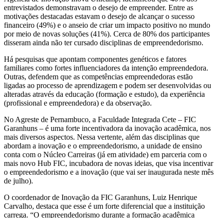
entrevistados demonstravam o desejo de empreender. Entre as
motivações destacadas estavam o desejo de alcançar o sucesso
financeiro (49%) e o anseio de criar um impacto positivo no mundo
por meio de novas soluções (41%). Cerca de 80% dos participantes
disseram ainda não ter cursado disciplinas de empreendedorismo.
Há pesquisas que apontam componentes genéticos e fatores
familiares como fortes influenciadores da intenção empreendedora.
Outras, defendem que as competências empreendedoras estão
ligadas ao processo de aprendizagem e podem ser desenvolvidas ou
alteradas através da educação (formação e estudo), da experiência
(profissional e empreendedora) e da observação.
No Agreste de Pernambuco, a Faculdade Integrada Cete – FIC
Garanhuns – é uma forte incentivadora da inovação acadêmica, nos
mais diversos aspectos. Nessa vertente, além das disciplinas que
abordam a inovação e o empreendedorismo, a unidade de ensino
conta com o Núcleo Carreiras (já em atividade) em parceria com o
mais novo Hub FIC, incubadora de novas ideias, que visa incentivar
o empreendedorismo e a inovação (que vai ser inaugurada neste mês
de julho).
O coordenador de Inovação da FIC Garanhuns, Luiz Henrique
Carvalho, destaca que esse é um forte diferencial que a instituição
carrega. “O empreendedorismo durante a formação acadêmica