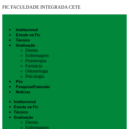
FIC FACULDADE INTEGRADA CETE
Institucional
Estude na Fic
Técnico
Graduação
Direito
Enfermagem
Fisioterapia
Farmácia
Odontologia
Psicologia
Pós
Pesquisa/Extensão
Notícias
Institucional
Estude na Fic
Técnico
Graduação
Direito
Enfermagem