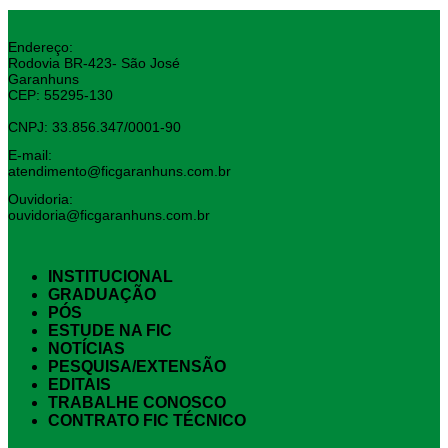
Endereço:
Rodovia BR-423- São José
Garanhuns
CEP: 55295-130
CNPJ: 33.856.347/0001-90
E-mail:
atendimento@ficgaranhuns.com.br
Ouvidoria:
ouvidoria@ficgaranhuns.com.br
INSTITUCIONAL
GRADUAÇÃO
PÓS
ESTUDE NA FIC
NOTÍCIAS
PESQUISA/EXTENSÃO
EDITAIS
TRABALHE CONOSCO
CONTRATO FIC TÉCNICO