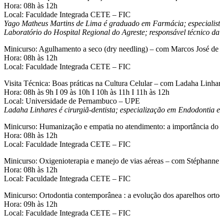
Hora: 08h às 12h
Local: Faculdade Integrada CETE – FIC
Yago Matheus Martins de Lima é graduado em Farmácia; especialista 
Laboratório do Hospital Regional do Agreste; responsável técnico
Minicurso: Agulhamento a seco (dry needling) – com Marcos José de 
Hora: 08h às 12h
Local: Faculdade Integrada CETE – FIC
Visita Técnica: Boas práticas na Cultura Celular – com Ladaha Linha
Hora: 08h às 9h I 09 às 10h I 10h às 11h I 11h às 12h
Local: Universidade de Pernambuco – UPE
Ladaha Linhares é cirurgiã-dentista; especialização em Endodontia 
Minicurso: Humanização e empatia no atendimento: a importância do
Hora: 08h às 12h
Local: Faculdade Integrada CETE – FIC
Minicurso: Oxigenioterapia e manejo de vias aéreas – com Stéphann
Hora: 08h às 12h
Local: Faculdade Integrada CETE – FIC
Minicurso: Ortodontia contemporânea : a evolução dos aparelhos orto
Hora: 09h às 12h
Local: Faculdade Integrada CETE – FIC