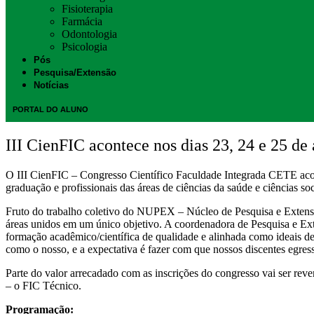
Fisioterapia
Farmácia
Odontologia
Psicologia
Pós
Pesquisa/Extensão
Notícias
PORTAL DO ALUNO
III CienFIC acontece nos dias 23, 24 e 25 de
O III CienFIC – Congresso Científico Faculdade Integrada CETE acon
graduação e profissionais das áreas de ciências da saúde e ciências so
Fruto do trabalho coletivo do NUPEX – Núcleo de Pesquisa e Extensão 
áreas unidos em um único objetivo. A coordenadora de Pesquisa e Ext
formação acadêmico/científica de qualidade e alinhada como ideais de 
como o nosso, e a expectativa é fazer com que nossos discentes egres
Parte do valor arrecadado com as inscrições do congresso vai ser rev
– o FIC Técnico.
Programação: