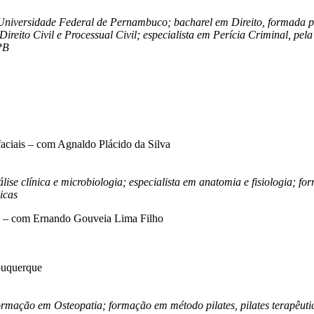
Universidade Federal de Pernambuco; bacharel em Direito, formada pe
ireito Civil e Processual Civil; especialista em Perícia Criminal, pel
 PB
 faciais – com Agnaldo Plácido da Silva
ise clínica e microbiologia; especialista em anatomia e fisiologia; f
icas
ica – com Ernando Gouveia Lima Filho
lbuquerque
rmação em Osteopatia; formação em método pilates, pilates terapêutic