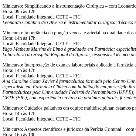
Minicurso: Simplificando a Instrumentação Cirúrgica – com Leonardo
Hora: 09h às 12h
Local: Faculdade Integrada CETE – FIC
Leonardo Cantilino de Oliveira é instrumentador cirúrgico; Técnic
Minicurso: Importância da punção venosa e arterial na qualidade dos
Hora: 14h às 17h
Local: Faculdade Integrada CETE – FIC
Yago Matheus Martins de Lima é graduado em Farmácia; especialista 
Laboratório do Hospital Regional do Agreste; responsável técnico
Minicurso: Interpretação de exames laboratoriais aplicado a farmácia
Hora: 14h às 17h
Local: Faculdade Integrada CETE – FIC
Ana Caroline Costa Xavier é farmacêutica formada pelo Centro Uni
especialista em Farmácia Clínica com habilitação em prescrição fa
Farmacêuticas pela Universidade Federal de Pernambuco (UFPE); ta
CETE (FIC); com experiência na área de produtos naturais, farmácia 
Minicurso: Cuidados paliativos em equipe multidisciplinar, estamos 
Hora: 14h às 17h
Local: Faculdade Integrada CETE – FIC
Minicurso: Aspectos científicos e jurídicos da Perícia Criminal – co
Hora: 16h às 19h