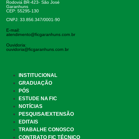
Rodovia BR-423- São José
Garanhuns
CEP: 55295-130
CNPJ: 33.856.347/0001-90
E-mail:
atendimento@ficgaranhuns.com.br
Ouvidoria:
ouvidoria@ficgaranhuns.com.br
INSTITUCIONAL
GRADUAÇÃO
PÓS
ESTUDE NA FIC
NOTÍCIAS
PESQUISA/EXTENSÃO
EDITAIS
TRABALHE CONOSCO
CONTRATO FIC TÉCNICO