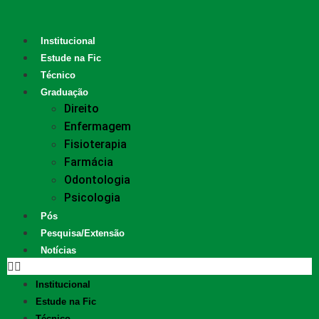
Institucional
Estude na Fic
Técnico
Graduação
Direito
Enfermagem
Fisioterapia
Farmácia
Odontologia
Psicologia
Pós
Pesquisa/Extensão
Notícias
Institucional
Estude na Fic
Técnico