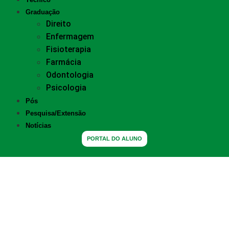
Graduação
Direito
Enfermagem
Fisioterapia
Farmácia
Odontologia
Psicologia
Pós
Pesquisa/Extensão
Notícias
PORTAL DO ALUNO
Grupo FIC promove
cursos de férias gratuitos
durante mês de julho