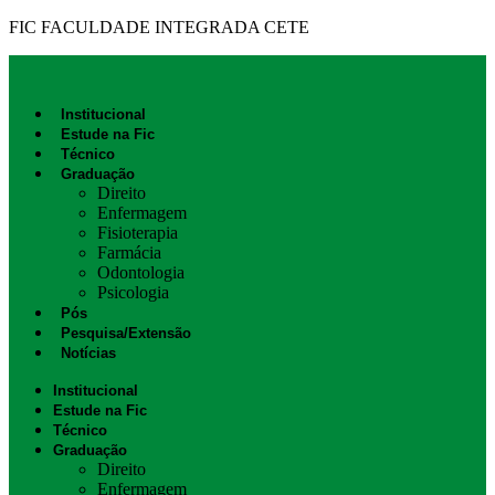
FIC FACULDADE INTEGRADA CETE
Institucional
Estude na Fic
Técnico
Graduação
Direito
Enfermagem
Fisioterapia
Farmácia
Odontologia
Psicologia
Pós
Pesquisa/Extensão
Notícias
Institucional
Estude na Fic
Técnico
Graduação
Direito
Enfermagem