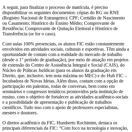
A seguir, para finalizar o processo de matrícula, é preciso
disponibilizar os seguintes documentos: cópias do RG ou RNE
(Registro Nacional de Estrangeiro); CPF; Certidão de Nascimento
ou Casamento; Histórico do Ensino Médio; Comprovante de
Residência; Comprovante de Quitação Eleitoral e Histórico de
Transferência (se for o caso).
Com aulas 100% presenciais, os alunos FIC estão constantemente
envolvidos em atividades sociais, culturais e esportivas. Têm ainda a
oportunidade de contato com a realidade do mercado de trabalho
(desde o 1° período de graduação), por meio de atuação em projetos
de extensão do Centro de Assistência Integral e Social (CAIS), do
Núcleo de Práticas Jurídicas (para os alunos da graduação em
Direito, que, inclusive, tem nota máxima no MEC) e do Hub FIC –
Incubadora de Novas Ideias. Além disso, contam com a opção de
participação em palestras, rodas de conversas, bem como em
seminários e congressos temáticos promovidos pela instituição de
ensino, com o objetivo de fortalecer as atividades acadêmico-sociais
e a possibilidade de apresentação e publicação de trabalhos
científicos. Tudo isso com o apoio de professores especialistas,
mestres e doutores.
O diretor acadêmico da FIC, Humberto Rochimim, destaca os
principais diferenciais da FIC: “Com foco na tecnologia e inovação,