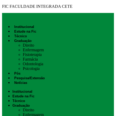
FIC FACULDADE INTEGRADA CETE
Institucional
Estude na Fic
Técnico
Graduação
Direito
Enfermagem
Fisioterapia
Farmácia
Odontologia
Psicologia
Pós
Pesquisa/Extensão
Notícias
Institucional
Estude na Fic
Técnico
Graduação
Direito
Enfermagem