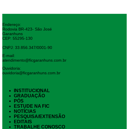
Endereço:
Rodovia BR-423- São José
Garanhuns
CEP: 55295-130
CNPJ: 33.856.347/0001-90
E-mail:
atendimento@ficgaranhuns.com.br
Ouvidoria:
ouvidoria@ficgaranhuns.com.br
INSTITUCIONAL
GRADUAÇÃO
PÓS
ESTUDE NA FIC
NOTÍCIAS
PESQUISA/EXTENSÃO
EDITAIS
TRABALHE CONOSCO