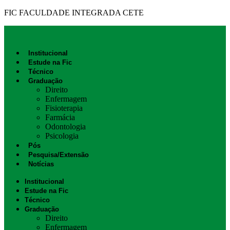
FIC FACULDADE INTEGRADA CETE
Institucional
Estude na Fic
Técnico
Graduação
Direito
Enfermagem
Fisioterapia
Farmácia
Odontologia
Psicologia
Pós
Pesquisa/Extensão
Notícias
Institucional
Estude na Fic
Técnico
Graduação
Direito
Enfermagem