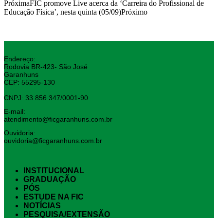
Próxima
FIC promove Live acerca da ‘Carreira do Profissional de
Educação Física’, nesta quinta (05/09)
Próximo
Endereço:
Rodovia BR-423- São José
Garanhuns
CEP: 55295-130
CNPJ: 33.856.347/0001-90
E-mail:
atendimento@ficgaranhuns.com.br
Ouvidoria:
ouvidoria@ficgaranhuns.com.br
INSTITUCIONAL
GRADUAÇÃO
PÓS
ESTUDE NA FIC
NOTÍCIAS
PESQUISA/EXTENSÃO