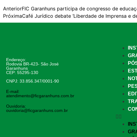
Anterior
FIC Garanhuns participa de congresso de educaç
Próxima
Café Jurídico debate ‘Liberdade de Imprensa e d
INS
GR
Endereço:
PÓ
Rodovia BR-423- São José
Garanhuns
EST
CEP: 55295-130
NOT
CNPJ: 33.856.347/0001-90
PE
E-mail:
EDI
atendimento@ficgaranhuns.com.br
TR
Ouvidoria:
CO
ouvidoria@ficgaranhuns.com.br
INS
GR