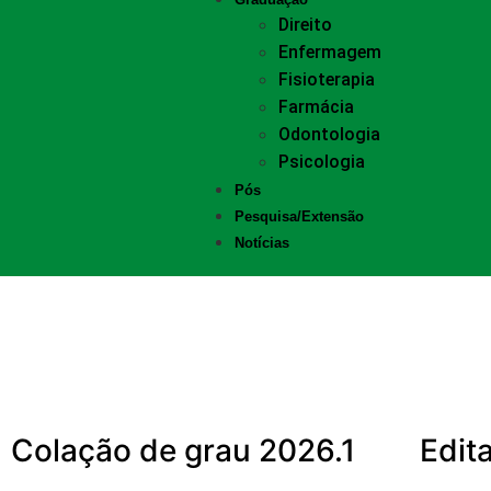
Direito
Enfermagem
Fisioterapia
Farmácia
Odontologia
Psicologia
Pós
Pesquisa/Extensão
Notícias
Edital de Rematrícula 2025.
Mais noticias
Colação de grau 2026.1
Edit