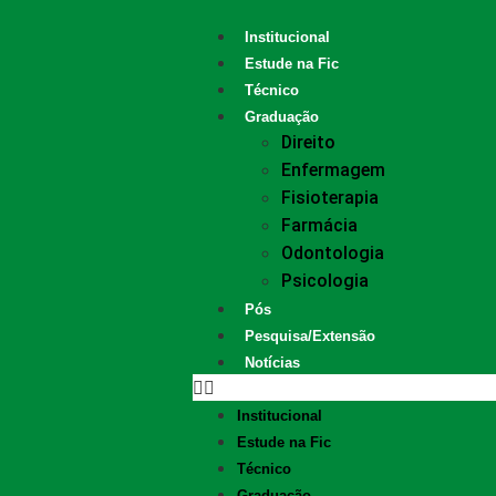
Institucional
Estude na Fic
Técnico
Graduação
Direito
Enfermagem
Fisioterapia
Farmácia
Odontologia
Psicologia
Pós
Pesquisa/Extensão
Notícias
Institucional
Estude na Fic
Técnico
Graduação