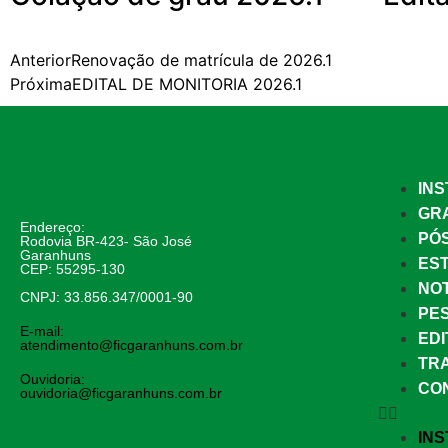
Anterior
Renovação de matrícula de 2026.1
Próxima
EDITAL DE MONITORIA 2026.1
INS
GR
Endereço:
PÓ
Rodovia BR-423- São José
Garanhuns
EST
CEP: 55295-130
NOT
CNPJ: 33.856.347/0001-90
PE
E-mail:
EDI
atendimento@ficgaranhuns.com.br
TR
Ouvidoria:
CO
ouvidoria@ficgaranhuns.com.br
INS