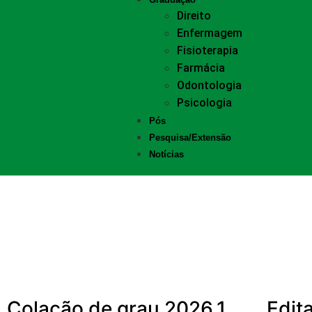
Direito
Enfermagem
Fisioterapia
Farmácia
Odontologia
Psicologia
Pós
Pesquisa/Extensão
Notícias
EDITAL DE PESQUISA E
EXTENSÃO 2026.1
Mais noticias
Colação de grau 2026.1
Edit