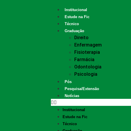
Institucional
Estude na Fic
Técnico
Graduação
Direito
Enfermagem
Fisioterapia
Farmácia
Odontologia
Psicologia
Pós
Pesquisa/Extensão
Notícias
Institucional
Estude na Fic
Técnico
Graduação