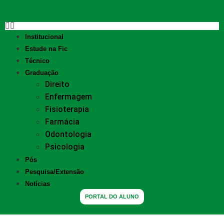
Institucional
Estude na Fic
Técnico
Graduação
Direito
Enfermagem
Fisioterapia
Farmácia
Odontologia
Psicologia
Pós
Pesquisa/Extensão
Notícias
PORTAL DO ALUNO