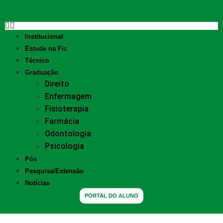
Institucional
Estude na Fic
Técnico
Graduação
Direito
Enfermagem
Fisioterapia
Farmácia
Odontologia
Psicologia
Pós
Pesquisa/Extensão
Notícias
PORTAL DO ALUNO