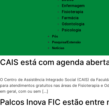
Enfermagem
Fisioterapia
Farmácia
Odontologia
Psicologia
Pós
Pesquisa/Extensão
Notícias
CAIS está com agenda aberta
O Centro de Assistência Integrado Social (CAIS) da Facu
para atendimentos gratuitos nas áreas de Fisioterapia e O
em geral, com ou sem […]
Palcos Inova FIC estão entre