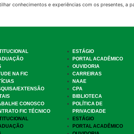
tilhar conhecimentos e experiências com os presentes, a pa
TITUCIONAL
ESTÁGIO
ADUAÇÃO
PORTAL ACADÊMICO
S
OUVIDORIA
UDE NA FIC
CARREIRAS
ÍCIAS
NAAE
SQUISA/EXTENSÃO
CPA
TAIS
BIBLIOTECA
ABALHE CONOSCO
POLÍTICA DE
NTRATO FIC TÉCNICO
PRIVACIDADE
TITUCIONAL
ESTÁGIO
ADUAÇÃO
PORTAL ACADÊMICO
S
OUVIDORIA