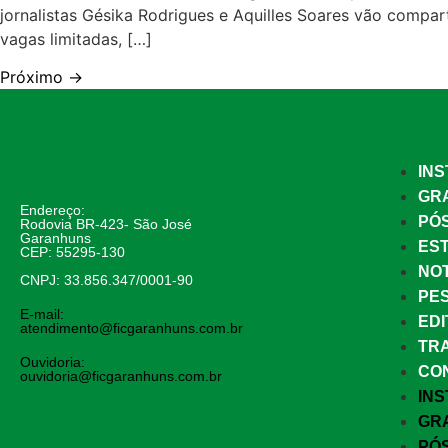
jornalistas Gésika Rodrigues e Aquilles Soares vão compar
vagas limitadas, […]
Próximo
→
INS
GR
Endereço:
PÓ
Rodovia BR-423- São José
Garanhuns
EST
CEP: 55295-130
NOT
CNPJ: 33.856.347/0001-90
PE
E-mail:
EDI
atendimento@ficgaranhuns.com.br
TR
Ouvidoria:
CO
ouvidoria@ficgaranhuns.com.br
INS
GR
PÓ