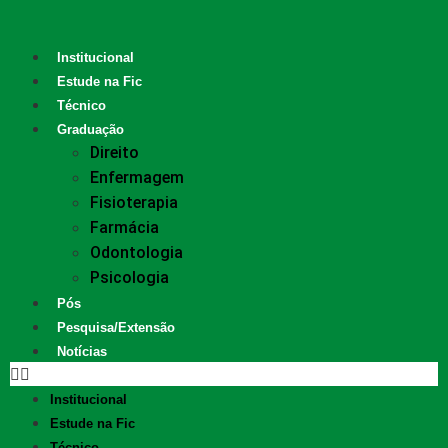
Institucional
Estude na Fic
Técnico
Graduação
Direito
Enfermagem
Fisioterapia
Farmácia
Odontologia
Psicologia
Pós
Pesquisa/Extensão
Notícias
Institucional
Estude na Fic
Técnico