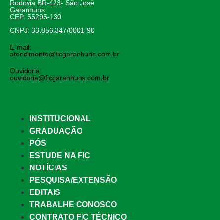
Rodovia BR-423- São José
Garanhuns
CEP: 55295-130
CNPJ: 33.856.347/0001-90
E-mail:
atendimento@ficgaranhuns.com.br
Ouvidoria:
ouvidoria@ficgaranhuns.com.br
INSTITUCIONAL
GRADUAÇÃO
PÓS
ESTUDE NA FIC
NOTÍCIAS
PESQUISA/EXTENSÃO
EDITAIS
TRABALHE CONOSCO
CONTRATO FIC TÉCNICO