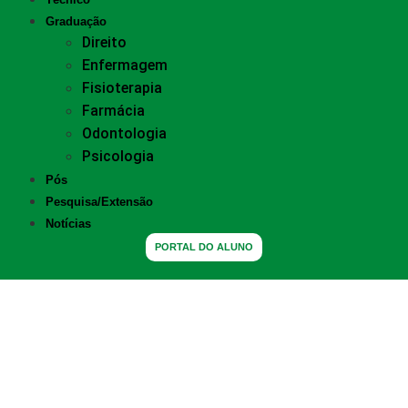
Graduação
Direito
Enfermagem
Fisioterapia
Farmácia
Odontologia
Psicologia
Pós
Pesquisa/Extensão
Notícias
PORTAL DO ALUNO
Carlos Helvécio e Tiago
Kalazane